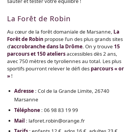
sauter et tester votre équilibre !
La Forêt de Robin
Au cœur de la forêt domaniale de Marsanne,
La
Forêt de Robin
propose l’un des plus grands sites
d’
accrobranche dans la Drôme
. On y trouve
15
parcours et 150 ateliers
accessibles dès 2 ans,
avec 750 mètres de tyroliennes au total. Les plus
sportifs pourront relever le défi des
parcours « or
»
!
Adresse
: Col de la Grande Limite, 26740
Marsanne
Téléphone
: 06 98 83 19 99
Mail
: laforet.robin@orange.fr
Tarifs
: enfants 12 €, ados 16 €, adultes 23 €