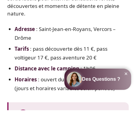
découvertes et moments de détente en pleine
nature.
Adresse
: Saint-Jean-en-Royans, Vercors –
Drôme
Tarifs
: pass découverte dès 11 €, pass
voltigeur 17 €, pass aventure 20 €
Distance avec le camping
: 1h06
Horaires
: ouvert du 1er mai au 28 septembre
(jours et horaires variables selon période)
NOTRE CONSEIL
testez le parcours pied nus, une activité
originale qui demande de l’agilité et qui