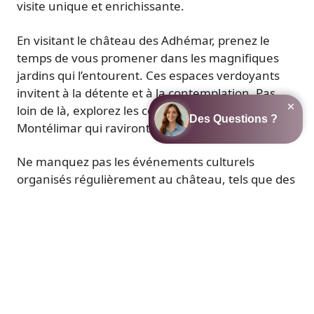
visite unique et enrichissante.
En visitant le château des Adhémar, prenez le
temps de vous promener dans les magnifiques
jardins qui l’entourent. Ces espaces verdoyants
invitent à la détente et à la contemplation. Pas
loin de là, explorez les célèbres nougateries de
Montélimar qui raviront vos papilles.
Ne manquez pas les événements culturels
organisés régulièrement au château, tels que des
performances artistiques et des concerts en plein
air.
Le camping la Châtaigneraie à Anneyron est le
point de départ idéal pour partir à la découverte
des châteaux de la Drôme. Implanté dans un
domaine de 3 hectares, ce camping familial