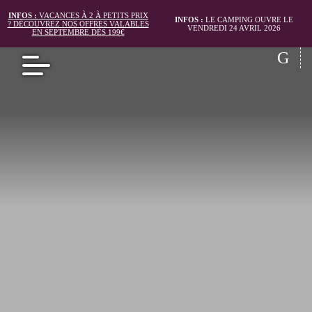
INFOS :
VACANCES À 2 À PETITS PRIX
INFOS :
LE CAMPING OUVRE LE
? DÉCOUVREZ NOS OFFRES VALABLES
VENDREDI 24 AVRIL 2026
EN SEPTEMBRE DÈS 199€